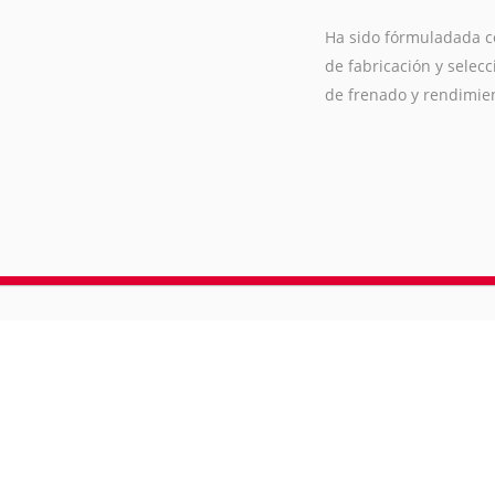
Ha sido fórmuladada combinando material org
de fabricación y selección, bajo exigentes co
de frenado y rendimiento.