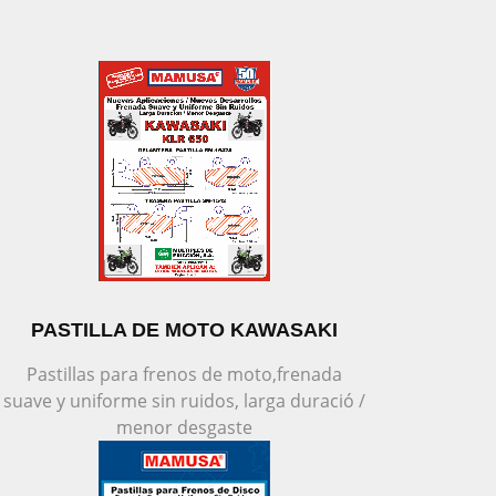
PASTILLA DE MOTO KAWASAKI
Pastillas para frenos de moto,frenada
suave y uniforme sin ruidos, larga duració /
menor desgaste