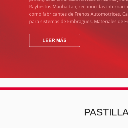
Raybestos Manhattan, reconocidas internaci
como fabricantes de Frenos Automotrices, Ca
para sistemas de Embragues, Materiales de Fri
LEER MÁS
PASTILLAS DE FR