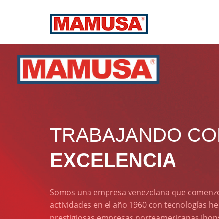
TRABAJANDO CO
EXCELENCIA
Somos una empresa venezolana que comenz
actividades en el año 1960 con tecnologías h
prestigiosas empresas norteamericanas Jhons