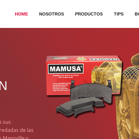
HOME
NOSOTROS
PRODUCTOS
TIPS
B
N
ó sus
eredadas de las
 Mansville y