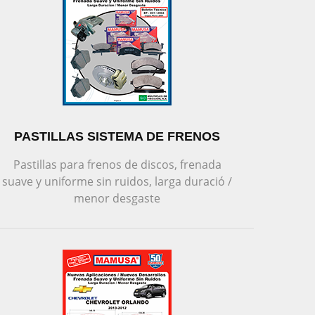
PASTILLAS SISTEMA DE FRENOS
Pastillas para frenos de discos, frenada
suave y uniforme sin ruidos, larga duració /
menor desgaste